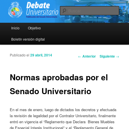
El boletín Debate Universitario es una publicación oficial del Senado
Universitario cuyo objetivo primordial es hacer partícipe a la comunidad
Busc
universitaria de los principales temas de la Universidad de Chile y
promover su discusión informada. Es por ello que cuenta con canales
Debate Universitario
abiertos para los aportes de los lectores, quienes pueden comentar cada
Menú principal
Inicio
Objetivo
Ir al contenido principal
Ir al contenido secundario
artículo y enviar sus columnas de opinión a senado@uchile.cl
Boletín versión digital
Publicado el
29 abril, 2014
Navegador de artículos
←
Anterior
Siguiente
→
Normas aprobadas por el
Senado Universitario
En el mes de enero, luego de dictados los decretos y efectuada
la revisión de legalidad por el Contralor Universitario, finalmente
entró en vigencia el “Reglamento que Declara Bienes Muebles
de Especial Interés Institucional” y el “Reglamento General de