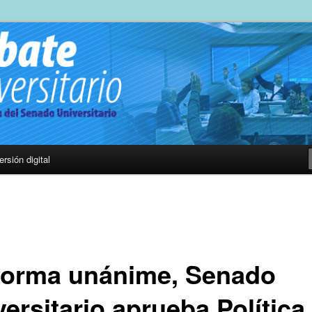
es una publicación oficial del Senado Universitario cuyo objetivo
 la comunidad universitaria de los principales temas de la Universidad d
nformada. Es por ello que cuenta con canales abiertos para los aporte
sitario
n comentar cada artículo y enviar sus columnas de opinión a
ersión digital
forma unánime, Senado
ersitario aprueba Política