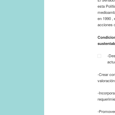
esta Polít
medioambie
en 1990 ,
acciones 
Condicion
sustentab
-Des
actu
-Crear com
valoración
-Incorpora
requerimie
-Promover 