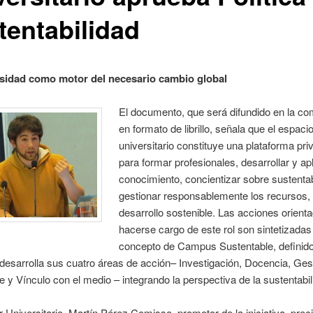
tentabilidad
sidad como motor del necesario cambio global
El documento, que será difundido en la c
en formato de librillo, señala que el espaci
universitario constituye una plataforma priv
para formar profesionales, desarrollar y apl
conocimiento, concientizar sobre sustentab
gestionar responsablemente los recursos, 
desarrollo sostenible. Las acciones orient
hacerse cargo de este rol son sintetizadas
concepto de Campus Sustentable, defini
desarrolla sus cuatro áreas de acción– Investigación, Docencia, Ges
e y Vínculo con el medio – integrando la perspectiva de la sustentabil
 Universitario, Martín Pérez Comisso, promotor de la iniciativa, prec