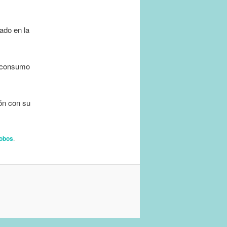
ado en la
y consumo
ón con su
lobos
.