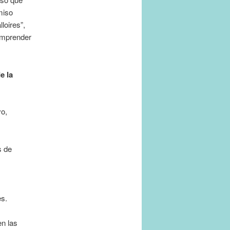
miso
loires”,
emprender
e la
vo,
s de
es.
en las