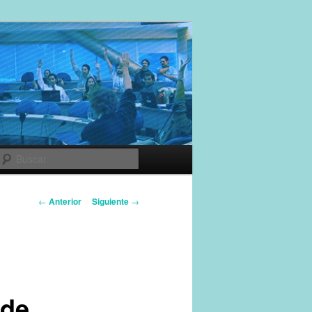
e
s
Buscar
Navegador de
←
Anterior
Siguiente
→
artículos
 de