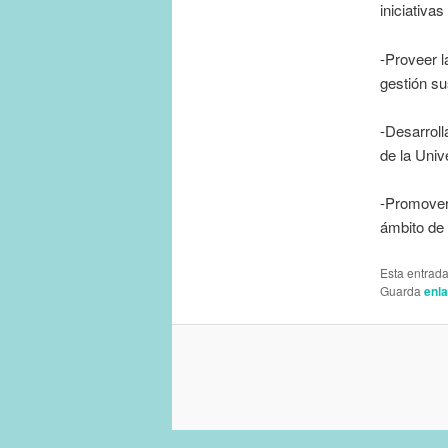
iniciativa
-Proveer l
gestión su
-Desarroll
de la Univ
-Promover 
ámbito de i
Esta entrad
Guarda
enl